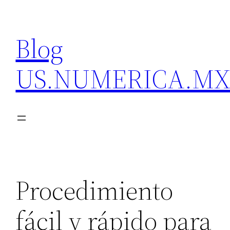
Skip
to
Blog
content
US.NUMERICA.M
Procedimiento
fácil y rápido para