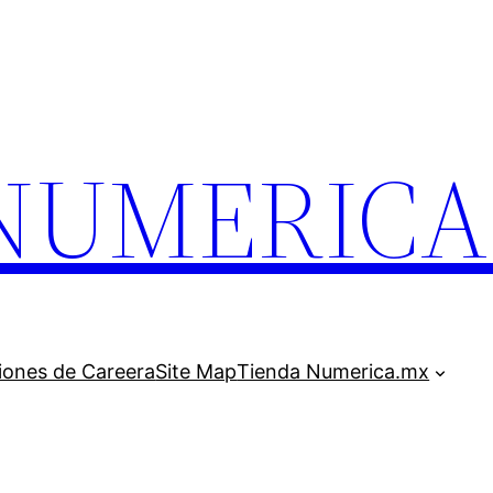
.NUMERIC
iones de Careera
Site Map
Tienda Numerica.mx