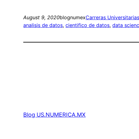
August 9, 2020
blognumex
Carreras Universitaria
analisis de datos
, 
cientifico de datos
, 
data scien
Blog US.NUMERICA.MX