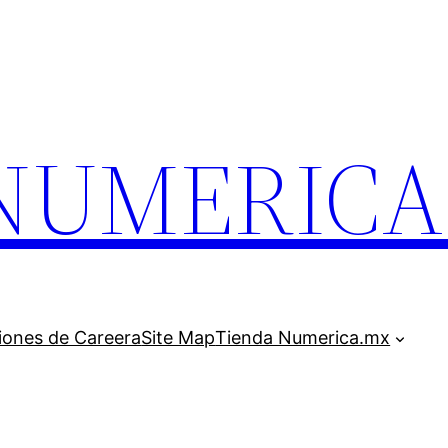
.NUMERIC
iones de Careera
Site Map
Tienda Numerica.mx