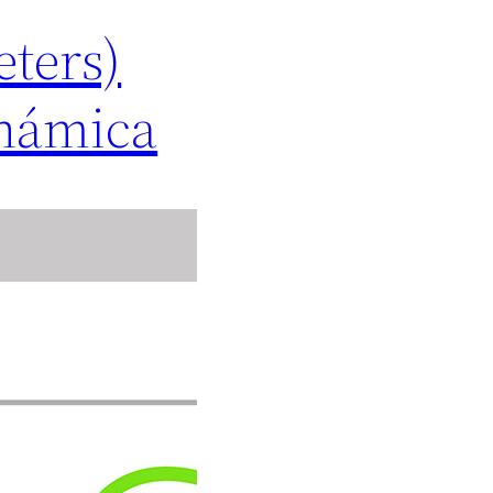
ters)
inámica