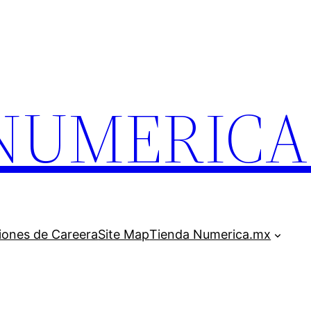
.NUMERIC
iones de Careera
Site Map
Tienda Numerica.mx