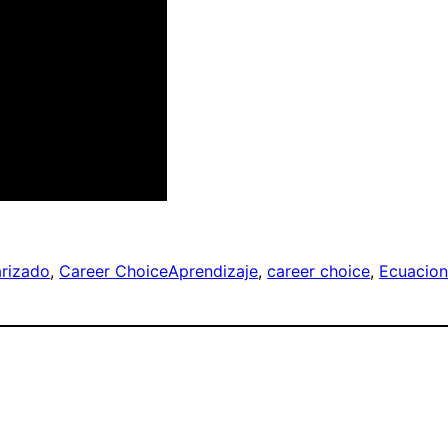
rizado
, 
Career Choice
Aprendizaje
, 
career choice
, 
Ecuacion