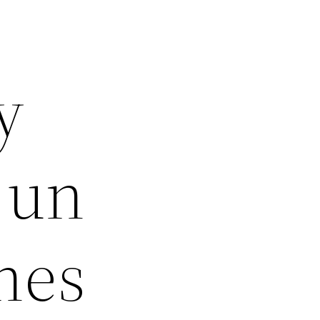
y
 un
nes