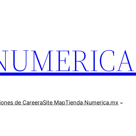
.NUMERIC
iones de Careera
Site Map
Tienda Numerica.mx