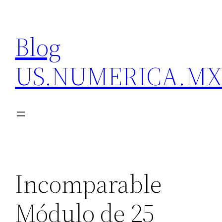
Skip
to
Blog
content
US.NUMERICA.M
Incomparable
Módulo de 25