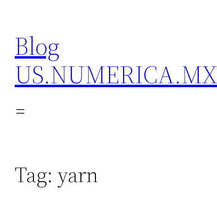
Skip
to
Blog
content
US.NUMERICA.M
Tag:
yarn