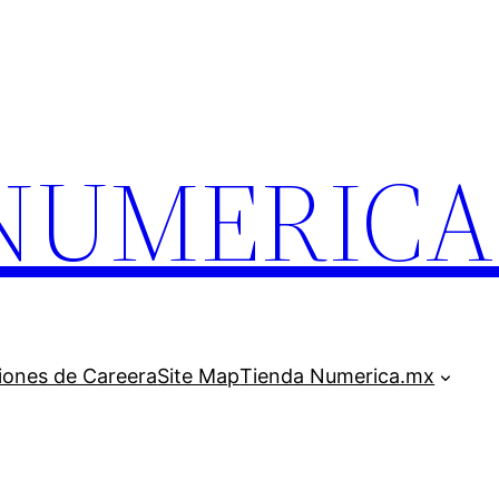
.NUMERIC
iones de Careera
Site Map
Tienda Numerica.mx