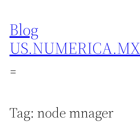
Skip
to
Blog
content
US.NUMERICA.M
Tag:
node mnager