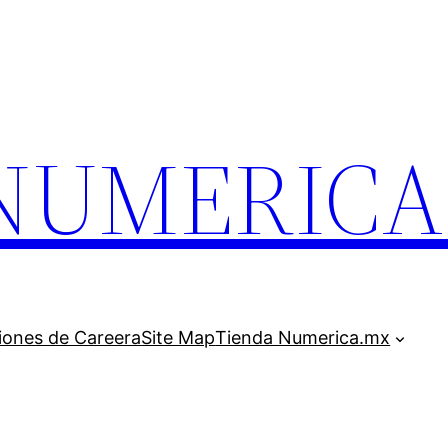
.NUMERIC
iones de Careera
Site Map
Tienda Numerica.mx