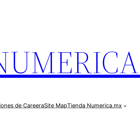
.NUMERIC
iones de Careera
Site Map
Tienda Numerica.mx