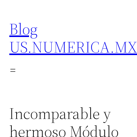
Skip
to
Blog
content
US.NUMERICA.M
Incomparable y
hermoso Módulo