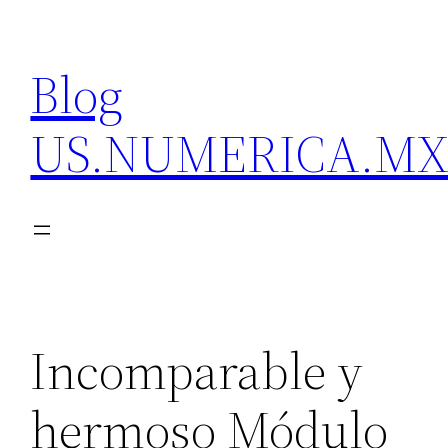
Skip
to
Blog
content
US.NUMERICA.M
Incomparable y
hermoso Módulo