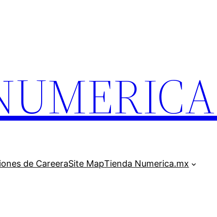
.NUMERIC
iones de Careera
Site Map
Tienda Numerica.mx