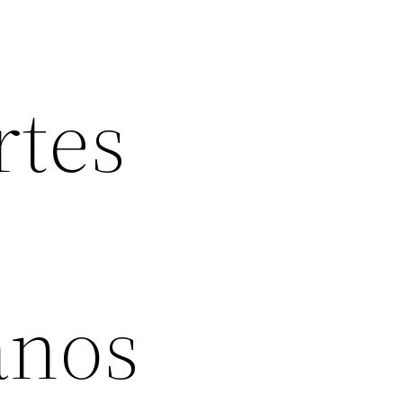
rtes
anos