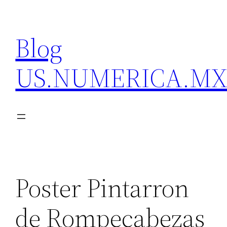
Skip
to
Blog
content
US.NUMERICA.M
Poster Pintarron
de Rompecabezas