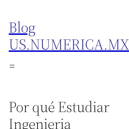
Skip
to
Blog
content
US.NUMERICA.M
Por qué Estudiar
Ingenieria