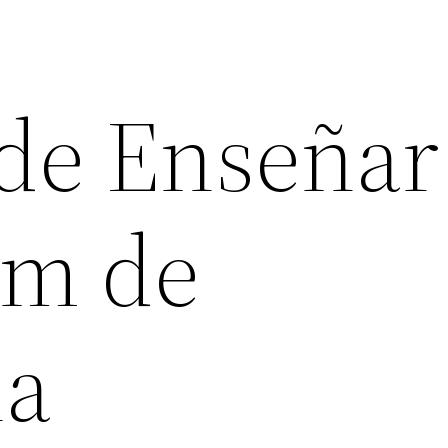
 de Enseñar
am de
ia