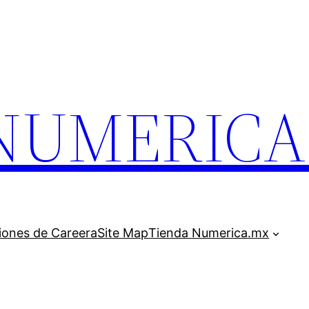
.NUMERIC
iones de Careera
Site Map
Tienda Numerica.mx