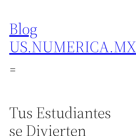
Skip
to
Blog
content
US.NUMERICA.M
Tus Estudiantes
se Divierten