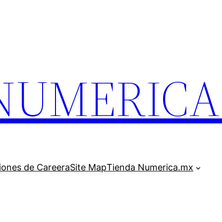
.NUMERIC
iones de Careera
Site Map
Tienda Numerica.mx