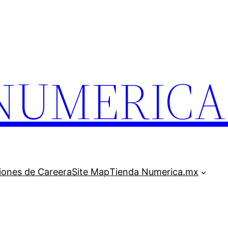
.NUMERIC
iones de Careera
Site Map
Tienda Numerica.mx