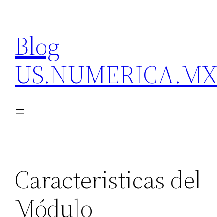
Skip
to
Blog
content
US.NUMERICA.M
Caracteristicas del
Módulo