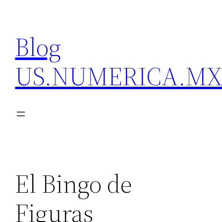
Skip
to
Blog
content
US.NUMERICA.M
El Bingo de
Figuras