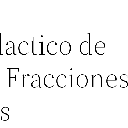
dactico de
 Fraccione
s