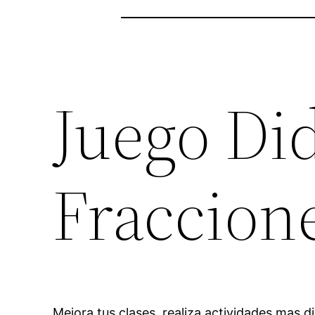
Juego Did
Fraccione
Mejora tus clases, realiza actividades mas d