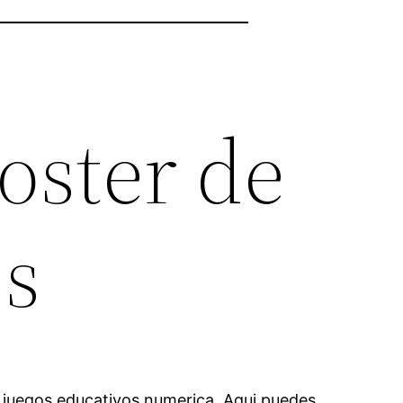
oster de
es
os juegos educativos numerica. Aqui puedes