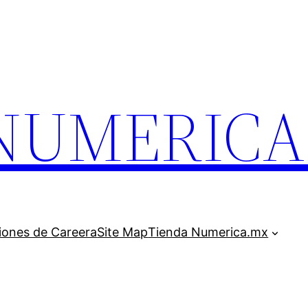
.NUMERIC
iones de Careera
Site Map
Tienda Numerica.mx