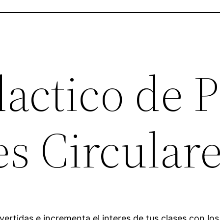
actico de P
s Circular
ivertidas e incrementa el interes de tus clases con l